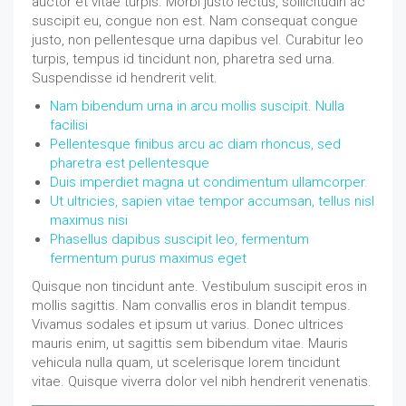
auctor et vitae turpis. Morbi justo lectus, sollicitudin ac
suscipit eu, congue non est. Nam consequat congue
justo, non pellentesque urna dapibus vel. Curabitur leo
turpis, tempus id tincidunt non, pharetra sed urna.
Suspendisse id hendrerit velit.
Nam bibendum urna in arcu mollis suscipit. Nulla
facilisi
Pellentesque finibus arcu ac diam rhoncus, sed
pharetra est pellentesque
Duis imperdiet magna ut condimentum ullamcorper.
Ut ultricies, sapien vitae tempor accumsan, tellus nisl
maximus nisi
Phasellus dapibus suscipit leo, fermentum
fermentum purus maximus eget
Quisque non tincidunt ante. Vestibulum suscipit eros in
mollis sagittis. Nam convallis eros in blandit tempus.
Vivamus sodales et ipsum ut varius. Donec ultrices
mauris enim, ut sagittis sem bibendum vitae. Mauris
vehicula nulla quam, ut scelerisque lorem tincidunt
vitae. Quisque viverra dolor vel nibh hendrerit venenatis.