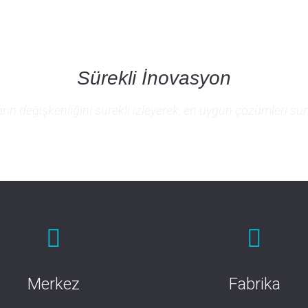
Sürekli İnovasyon
arın değişkenliğini sürekli izleyerek, en uygun çözümleri s
Merkez
Fabrika