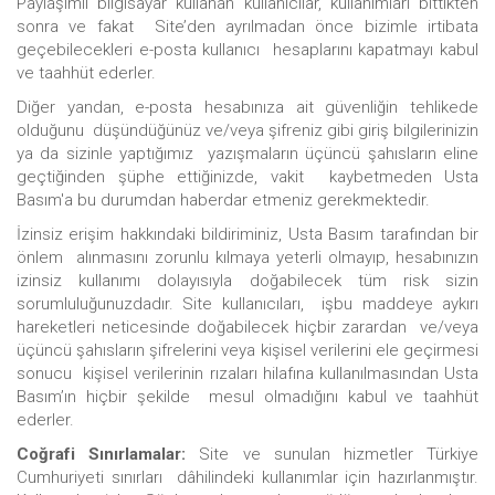
Paylaşımlı bilgisayar kullanan kullanıcılar, kullanımları bittikten
sonra ve fakat Site’den ayrılmadan önce bizimle irtibata
geçebilecekleri e-posta kullanıcı hesaplarını kapatmayı kabul
ve taahhüt ederler.
Diğer yandan, e-posta hesabınıza ait güvenliğin tehlikede
olduğunu düşündüğünüz ve/veya şifreniz gibi giriş bilgilerinizin
ya da sizinle yaptığımız yazışmaların üçüncü şahısların eline
geçtiğinden şüphe ettiğinizde, vakit kaybetmeden Usta
Basım'a bu durumdan haberdar etmeniz gerekmektedir.
İzinsiz erişim hakkındaki bildiriminiz, Usta Basım tarafından bir
önlem alınmasını zorunlu kılmaya yeterli olmayıp, hesabınızın
izinsiz kullanımı dolayısıyla doğabilecek tüm risk sizin
sorumluluğunuzdadır. Site kullanıcıları, işbu maddeye aykırı
hareketleri neticesinde doğabilecek hiçbir zarardan ve/veya
üçüncü şahısların şifrelerini veya kişisel verilerini ele geçirmesi
sonucu kişisel verilerinin rızaları hilafına kullanılmasından Usta
Basım’ın hiçbir şekilde mesul olmadığını kabul ve taahhüt
ederler.
Coğrafi Sınırlamalar:
Site ve sunulan hizmetler Türkiye
Cumhuriyeti sınırları dâhilindeki kullanımlar için hazırlanmıştır.