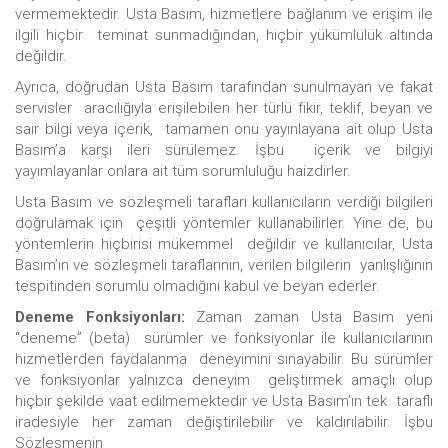
vermemektedir. Usta Basım, hizmetlere bağlanım ve erişim ile
ilgili hiçbir teminat sunmadığından, hiçbir yükümlülük altında
değildir.
Ayrıca, doğrudan Usta Basım tarafından sunulmayan ve fakat
servisler aracılığıyla erişilebilen her türlü fikir, teklif, beyan ve
sair bilgi veya içerik, tamamen onu yayınlayana ait olup Usta
Basım’a karşı ileri sürülemez. İşbu içerik ve bilgiyi
yayımlayanlar onlara ait tüm sorumluluğu haizdirler.
Usta Basım ve sözleşmeli tarafları kullanıcıların verdiği bilgileri
doğrulamak için çeşitli yöntemler kullanabilirler. Yine de, bu
yöntemlerin hiçbirisi mükemmel değildir ve kullanıcılar, Usta
Basım’ın ve sözleşmeli taraflarının, verilen bilgilerin yanlışlığının
tespitinden sorumlu olmadığını kabul ve beyan ederler.
Deneme Fonksiyonları:
Zaman zaman Usta Basım yeni
“deneme” (beta) sürümler ve fonksiyonlar ile kullanıcılarının
hizmetlerden faydalanma deneyimini sınayabilir. Bu sürümler
ve fonksiyonlar yalnızca deneyim geliştirmek amaçlı olup
hiçbir şekilde vaat edilmemektedir ve Usta Basım’ın tek taraflı
iradesiyle her zaman değiştirilebilir ve kaldırılabilir. İşbu
Sözleşmenin