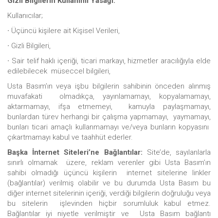
Gizli Bilgilerin Kullanımı Yasağı:
Kullanıcılar;
∙ Üçüncü kişilere ait Kişisel Verileri,
∙ Gizli Bilgileri,
∙ Sair telif haklı içeriği, ticari markayı, hizmetler aracılığıyla elde
edilebilecek müseccel bilgileri,
Usta Basım’ın veya işbu bilgilerin sahibinin önceden alınmış
muvafakati olmadıkça, yayınlamamayı, kopyalamamayı,
aktarmamayı, ifşa etmemeyi, kamuyla paylaşmamayı,
bunlardan türev herhangi bir çalışma yapmamayı, yaymamayı,
bunları ticari amaçlı kullanmamayı ve/veya bunların kopyasını
çıkartmamayı kabul ve taahhüt ederler.
Başka İnternet Siteleri’ne Bağlantılar:
Site’de, sayılanlarla
sınırlı olmamak üzere, reklam verenler gibi Usta Basım’ın
sahibi olmadığı üçüncü kişilerin internet sitelerine linkler
(bağlantılar) verilmiş olabilir ve bu durumda Usta Basım bu
diğer internet sitelerinin içeriği, verdiği bilgilerin doğruluğu veya
bu sitelerin işlevinden hiçbir sorumluluk kabul etmez.
Bağlantılar iyi niyetle verilmiştir ve Usta Basım bağlantı