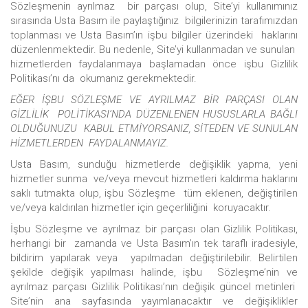
Sözleşmenin ayrılmaz bir parçası olup, Site’yi kullanımınız
sırasında Usta Basım ile paylaştığınız bilgilerinizin tarafımızdan
toplanması ve Usta Basım’ın işbu bilgiler üzerindeki haklarını
düzenlenmektedir. Bu nedenle, Site’yi kullanmadan ve sunulan
hizmetlerden faydalanmaya başlamadan önce işbu Gizlilik
Politikası’nı da okumanız gerekmektedir.
EĞER İŞBU SÖZLEŞME VE AYRILMAZ BİR PARÇASI OLAN
GİZLİLİK POLİTİKASI’NDA DÜZENLENEN HUSUSLARLA BAĞLI
OLDUĞUNUZU KABUL ETMİYORSANIZ, SİTEDEN VE SUNULAN
HİZMETLERDEN FAYDALANMAYIZ.
Usta Basım, sunduğu hizmetlerde değişiklik yapma, yeni
hizmetler sunma ve/veya mevcut hizmetleri kaldırma haklarını
saklı tutmakta olup, işbu Sözleşme tüm eklenen, değiştirilen
ve/veya kaldırılan hizmetler için geçerliliğini koruyacaktır.
İşbu Sözleşme ve ayrılmaz bir parçası olan Gizlilik Politikası,
herhangi bir zamanda ve Usta Basım’ın tek taraflı iradesiyle,
bildirim yapılarak veya yapılmadan değiştirilebilir. Belirtilen
şekilde değişik yapılması halinde, işbu Sözleşme’nin ve
ayrılmaz parçası Gizlilik Politikası’nın değişik güncel metinleri
Site’nin ana sayfasında yayımlanacaktır ve değişiklikler