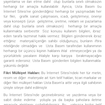
yayımlama ve ilan etme dahil olup bunlarla sınırlı olmaksızın
herhangi bir amaçla kullanılabilir. Ayrıca, Usta Basım bu
İnternet Sitesi’ne gönderdiğiniz herhangi bir yazışmadaki her
tür fikri, grafik sanat çalışmasını, icadı, geliştirmeyi, öneriyi
veya konsepti (ürün geliştirme, üretme, reklam ve pazarlama
dahil olup bunlarla sınırlı olmaksızın) herhangi bir amaçla
kullanmakta serbesttir. Söz konusu kullanım bilgileri, ibraz
eden tarafa tazminat hakkı vermez. Bilgileri göndererek ibraz
ettiğiniz materyal/içeriğin sahibi olduğunuzu, bunların iftira
niteliğinde olmadığını ve Usta Basım tarafından kullanımının
herhangi bir üçüncü kişinin haklarını ihlal etmeyeceğini ya da
yürürlükteki yasaların ihlaliyle karşı karşıya bırakmayacağını
garanti edersiniz. Usta Basım gönderilen bilgileri kullanmakla
yükümlü değildir.
Fikri Mülkiyet Hakları:
Bu İnternet Sitesi’ndeki her tür metin,
resim ve diğer materyale ait tüm telif hakları, ticari markalar ve
diğer fikri mülkiyet hakları Usta Basım’a aittir veya ilgili sahibinin
izniyle siteye dahil edilmiştir.
Bu İnternet Sitesi’nde gezinebilirsiniz ve yazdırma veya bir
sabit diske indirme yoluyla ya da başka şahıslara iletme
amacıyla alıntılarını çoğaltabilirsiniz. Bu, yalnızca hiçbir telif