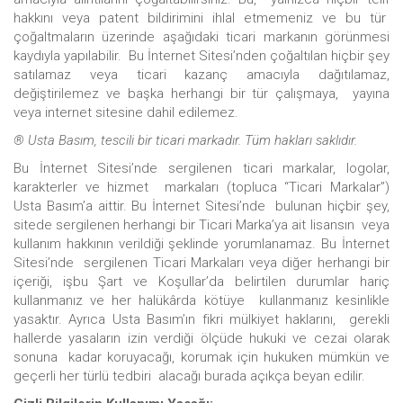
hakkını veya patent bildirimini ihlal etmemeniz ve bu tür
çoğaltmaların üzerinde aşağıdaki ticari markanın görünmesi
kaydıyla yapılabilir. Bu İnternet Sitesi’nden çoğaltılan hiçbir şey
satılamaz veya ticari kazanç amacıyla dağıtılamaz,
değiştirilemez ve başka herhangi bir tür çalışmaya, yayına
veya internet sitesine dahil edilemez.
® Usta Basım, tescili bir ticari markadır. Tüm hakları saklıdır.
Bu İnternet Sitesi’nde sergilenen ticari markalar, logolar,
karakterler ve hizmet markaları (topluca “Ticari Markalar”)
Usta Basım’a aittir. Bu İnternet Sitesi’nde bulunan hiçbir şey,
sitede sergilenen herhangi bir Ticari Marka’ya ait lisansın veya
kullanım hakkının verildiği şeklinde yorumlanamaz. Bu İnternet
Sitesi’nde sergilenen Ticari Markaları veya diğer herhangi bir
içeriği, işbu Şart ve Koşullar’da belirtilen durumlar hariç
kullanmanız ve her halükârda kötüye kullanmanız kesinlikle
yasaktır. Ayrıca Usta Basım’ın fikri mülkiyet haklarını, gerekli
hallerde yasaların izin verdiği ölçüde hukuki ve cezai olarak
sonuna kadar koruyacağı, korumak için hukuken mümkün ve
geçerli her türlü tedbiri alacağı burada açıkça beyan edilir.