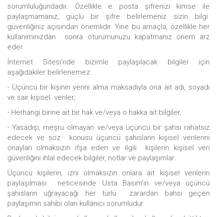
sorumluluğundadır. Özellikle e posta şifrenizi kimse ile
paylaşmamanız, güçlü bir şifre belirlemeniz sizin bilgi
güvenliğiniz açısından önemlidir. Yine bu amaçla, özellikle her
kullanımınızdan sonra oturumunuzu kapatmanız önem arz
eder.
İnternet Sitesi’nde bizimle paylaşılacak bilgiler için
aşağıdakiler belirlenemez:
∙ Üçüncü bir kişinin yerini alma maksadıyla ona ait adı, soyadı
ve sair kişisel veriler,
∙ Herhangi birine ait bir hak ve/veya o hakka ait bilgiler,
∙ Yasadışı, meşru olmayan ve/veya üçüncü bir şahsı rahatsız
edecek ve söz konusu üçüncü şahısların kişisel verilerini
onayları olmaksızın ifşa eden ve ilgili kişilerin kişisel veri
güvenliğini ihlal edecek bilgiler, notlar ve paylaşımlar.
Üçüncü kişilerin, izni olmaksızın onlara ait kişisel verilerin
paylaşılması neticesinde Usta Basım’ın ve/veya üçüncü
şahısların uğrayacağı her türlü zarardan bahsi geçen
paylaşımın sahibi olan kullanıcı sorumludur.