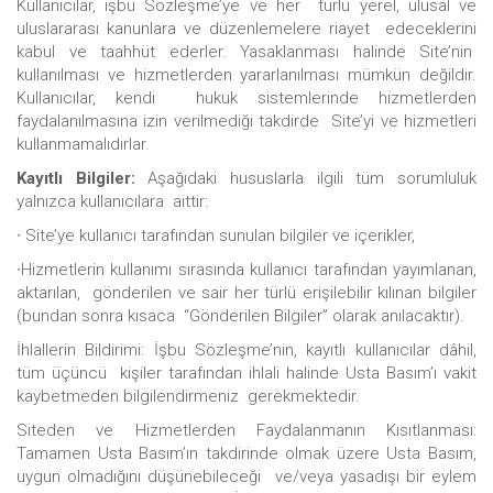
Kullanıcılar, işbu Sözleşme’ye ve her türlü yerel, ulusal ve
uluslararası kanunlara ve düzenlemelere riayet edeceklerini
kabul ve taahhüt ederler. Yasaklanması halinde Site’nin
kullanılması ve hizmetlerden yararlanılması mümkün değildir.
Kullanıcılar, kendi hukuk sistemlerinde hizmetlerden
faydalanılmasına izin verilmediği takdirde Site’yi ve hizmetleri
kullanmamalıdırlar.
Kayıtlı Bilgiler:
Aşağıdaki hususlarla ilgili tüm sorumluluk
yalnızca kullanıcılara aittir:
∙ Site’ye kullanıcı tarafından sunulan bilgiler ve içerikler,
∙Hizmetlerin kullanımı sırasında kullanıcı tarafından yayımlanan,
aktarılan, gönderilen ve sair her türlü erişilebilir kılınan bilgiler
(bundan sonra kısaca “Gönderilen Bilgiler” olarak anılacaktır).
İhlallerin Bildirimi: İşbu Sözleşme’nin, kayıtlı kullanıcılar dâhil,
tüm üçüncü kişiler tarafından ihlali halinde Usta Basım’ı vakit
kaybetmeden bilgilendirmeniz gerekmektedir.
Siteden ve Hizmetlerden Faydalanmanın Kısıtlanması:
Tamamen Usta Basım’ın takdirinde olmak üzere Usta Basım,
uygun olmadığını düşünebileceği ve/veya yasadışı bir eylem