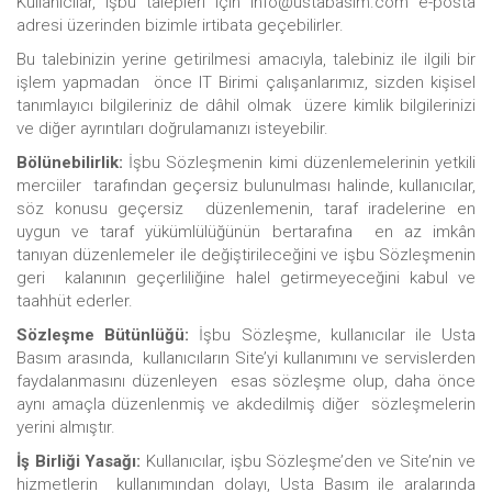
Kullanıcılar, işbu talepleri için info@ustabasim.com e-posta
adresi üzerinden bizimle irtibata geçebilirler.
Bu talebinizin yerine getirilmesi amacıyla, talebiniz ile ilgili bir
işlem yapmadan önce IT Birimi çalışanlarımız, sizden kişisel
tanımlayıcı bilgileriniz de dâhil olmak üzere kimlik bilgilerinizi
ve diğer ayrıntıları doğrulamanızı isteyebilir.
Bölünebilirlik:
İşbu Sözleşmenin kimi düzenlemelerinin yetkili
merciiler tarafından geçersiz bulunulması halinde, kullanıcılar,
söz konusu geçersiz düzenlemenin, taraf iradelerine en
uygun ve taraf yükümlülüğünün bertarafına en az imkân
tanıyan düzenlemeler ile değiştirileceğini ve işbu Sözleşmenin
geri kalanının geçerliliğine halel getirmeyeceğini kabul ve
taahhüt ederler.
Sözleşme Bütünlüğü:
İşbu Sözleşme, kullanıcılar ile Usta
Basım arasında, kullanıcıların Site’yi kullanımını ve servislerden
faydalanmasını düzenleyen esas sözleşme olup, daha önce
aynı amaçla düzenlenmiş ve akdedilmiş diğer sözleşmelerin
yerini almıştır.
İş Birliği Yasağı:
Kullanıcılar, işbu Sözleşme’den ve Site’nin ve
hizmetlerin kullanımından dolayı, Usta Basım ile aralarında