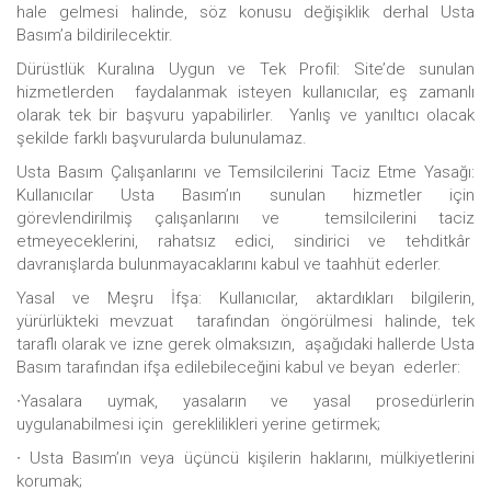
hale gelmesi halinde, söz konusu değişiklik derhal Usta
Basım’a bildirilecektir.
Dürüstlük Kuralına Uygun ve Tek Profil: Site’de sunulan
hizmetlerden faydalanmak isteyen kullanıcılar, eş zamanlı
olarak tek bir başvuru yapabilirler. Yanlış ve yanıltıcı olacak
şekilde farklı başvurularda bulunulamaz.
Usta Basım Çalışanlarını ve Temsilcilerini Taciz Etme Yasağı:
Kullanıcılar Usta Basım’ın sunulan hizmetler için
görevlendirilmiş çalışanlarını ve temsilcilerini taciz
etmeyeceklerini, rahatsız edici, sindirici ve tehditkâr
davranışlarda bulunmayacaklarını kabul ve taahhüt ederler.
Yasal ve Meşru İfşa: Kullanıcılar, aktardıkları bilgilerin,
yürürlükteki mevzuat tarafından öngörülmesi halinde, tek
taraflı olarak ve izne gerek olmaksızın, aşağıdaki hallerde Usta
Basım tarafından ifşa edilebileceğini kabul ve beyan ederler:
∙Yasalara uymak, yasaların ve yasal prosedürlerin
uygulanabilmesi için gereklilikleri yerine getirmek;
∙ Usta Basım’ın veya üçüncü kişilerin haklarını, mülkiyetlerini
korumak;