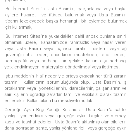
∙Bu İnternet Sitesi’ni Usta Basım’ın, çalışanlarına veya başka
kişilere hakaret ve iftirada bulunmak veya Usta Basım’ın
itibarını lekeleyecek başka herhangi bir eylemde bulunmak
için kullanmak,
∙Bu İnternet Sitesi’ne yukarıdakiler dahil ancak bunlarla sınırlı
olmamak üzere, kanaatimizce rahatsızlık veya hasar veren
veya Usta Basım veya üçüncü tarafın sistem veya ağ
güvenliğini ihlal eden, onur kırıcı, müstehcen, tehdit eden,
pornografik veya herhangi bir şekilde kanun dışı herhangi
yetkilendirilmeyen materyaller gönderilmesi veya iletilmesi.
İşbu maddenin ihlali nedeniyle ortaya çıkacak her türlü zararın
tazmini kullanıcının sorumluluğunda olup, Usta Basım’ın, iş
ortaklarının veya yöneticilerinin, idarecilerinin, çalışanlarının ve
sair kişilerin uğradığı zararlar tam ve eksiksiz olarak tazmin
edilecektir. Kullanıcıların bu mesuliyeti mutlaktır.
Gerçeğe Aykırı Bilgi Yasağı: Kullanıcılar, Usta Basım’a sahte,
yanlış yönlendirici veya gerçeğe aykırı bilgiler vermemeyi
kabul ve taahhüt ederler. Usta Basım’a aktarılmış olan bilgilerin
daha sonradan sahte, yanlış yönlendirici veya gerçeğe aykırı