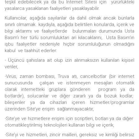
teşkil edebilecek ya da bu İnternet Sitesi için yürürlükteki
yasalarca yasaklanan faaliyetleri yasaklayabilir.
Kullanıcılar, aşağıda sayılanlar da dahil olmak ancak bunlarla
sınırlı olmamak kaydıyla, aşağıda belirtilen konularda, içerik ve
bilgi aktarımı ve faaliyetlerde bulunmaları durumunda Usta
Basım’ı her türlü sorumluluktan ari kılacaklarını, Usta Basım’ın
işbu faaliyetler nedeniyle hiçbir sorumluluğunun olmadığını
kabul ve taahhüt ederler:
∙ Üçüncü şahıslara ait olup izin alınmaksızın kullanılan kişisel
veriler,
∙Virüs, zaman bombası, Truva atı, cancelbotlar (bir internet
sunucusunda çalışan ve istenmeyen mesajları otomatik
olarak internetteki gruplara gönderen program ya da
botlardır), solucanlar ve diğer zararlı ya da bozuk kodlar,
bileşenler ya da cihazları içeren hizmetler/programlar
üzerinden Site’ye erişim sağlanmayacaktır,
∙Site’ye ve hizmetlere erişim için scriptleri, botları ya da diğer
otomatikleştirilmiş teknolojileri kullanan bilgi ve içerik,
∙Site’yi ve hizmetleri, zincir mailleri, gereksiz ve kimliği belirsiz