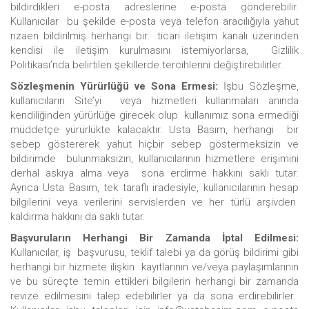
bildirdikleri e-posta adreslerine e-posta gönderebilir.
Kullanıcılar bu şekilde e-posta veya telefon aracılığıyla yahut
rızaen bildirilmiş herhangi bir ticari iletişim kanalı üzerinden
kendisi ile iletişim kurulmasını istemiyorlarsa, Gizlilik
Politikası’nda belirtilen şekillerde tercihlerini değiştirebilirler.
Sözleşmenin Yürürlüğü ve Sona Ermesi:
İşbu Sözleşme,
kullanıcıların Site’yi veya hizmetleri kullanmaları anında
kendiliğinden yürürlüğe girecek olup kullanımız sona ermediği
müddetçe yürürlükte kalacaktır. Usta Basım, herhangi bir
sebep göstererek yahut hiçbir sebep göstermeksizin ve
bildirimde bulunmaksızın, kullanıcılarının hizmetlere erişimini
derhal askıya alma veya sona erdirme hakkını saklı tutar.
Ayrıca Usta Basım, tek taraflı iradesiyle, kullanıcılarının hesap
bilgilerini veya verilerini servislerden ve her türlü arşivden
kaldırma hakkını da saklı tutar.
Başvuruların Herhangi Bir Zamanda İptal Edilmesi:
Kullanıcılar, iş başvurusu, teklif talebi ya da görüş bildirimi gibi
herhangi bir hizmete ilişkin kayıtlarının ve/veya paylaşımlarının
ve bu süreçte temin ettikleri bilgilerin herhangi bir zamanda
revize edilmesini talep edebilirler ya da sona erdirebilirler.