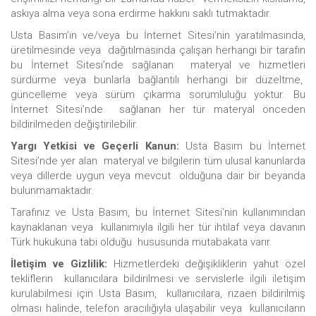
askıya alma veya sona erdirme hakkını saklı tutmaktadır.
Usta Basım’ın ve/veya bu İnternet Sitesi’nin yaratılmasında,
üretilmesinde veya dağıtılmasında çalışan herhangi bir tarafın
bu İnternet Sitesi’nde sağlanan materyal ve hizmetleri
sürdürme veya bunlarla bağlantılı herhangi bir düzeltme,
güncelleme veya sürüm çıkarma sorumluluğu yoktur. Bu
İnternet Sitesi’nde sağlanan her tür materyal önceden
bildirilmeden değiştirilebilir.
Yargı Yetkisi ve Geçerli Kanun:
Usta Basım bu İnternet
Sitesi’nde yer alan materyal ve bilgilerin tüm ulusal kanunlarda
veya dillerde uygun veya mevcut olduğuna dair bir beyanda
bulunmamaktadır.
Tarafınız ve Usta Basım, bu İnternet Sitesi’nin kullanımından
kaynaklanan veya kullanımıyla ilgili her tür ihtilaf veya davanın
Türk hukukuna tabi olduğu hususunda mutabakata varır.
İletişim ve Gizlilik:
Hizmetlerdeki değişikliklerin yahut özel
tekliflerin kullanıcılara bildirilmesi ve servislerle ilgili iletişim
kurulabilmesi için Usta Basım, kullanıcılara, rızaen bildirilmiş
olması halinde, telefon aracılığıyla ulaşabilir veya kullanıcıların