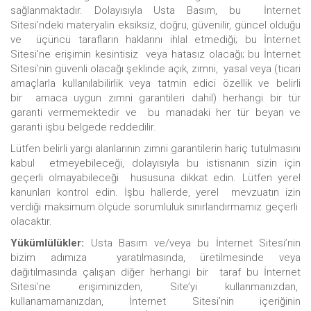
sağlanmaktadır. Dolayısıyla Usta Basım, bu İnternet
Sitesi’ndeki materyalin eksiksiz, doğru, güvenilir, güncel olduğu
ve üçüncü tarafların haklarını ihlal etmediği; bu İnternet
Sitesi’ne erişimin kesintisiz veya hatasız olacağı; bu İnternet
Sitesi’nin güvenli olacağı şeklinde açık, zımni, yasal veya (ticari
amaçlarla kullanılabilirlik veya tatmin edici özellik ve belirli
bir amaca uygun zımni garantileri dahil) herhangi bir tür
garanti vermemektedir ve bu manadaki her tür beyan ve
garanti işbu belgede reddedilir.
Lütfen belirli yargı alanlarının zımni garantilerin hariç tutulmasını
kabul etmeyebileceği, dolayısıyla bu istisnanın sizin için
geçerli olmayabileceği hususuna dikkat edin. Lütfen yerel
kanunları kontrol edin. İşbu hallerde, yerel mevzuatın izin
verdiği maksimum ölçüde sorumluluk sınırlandırmamız geçerli
olacaktır.
Yükümlülükler:
Usta Basım ve/veya bu İnternet Sitesi’nin
bizim adımıza yaratılmasında, üretilmesinde veya
dağıtılmasında çalışan diğer herhangi bir taraf bu İnternet
Sitesi’ne erişiminizden, Site’yi kullanmanızdan,
kullanamamanızdan, İnternet Sitesi’nin içeriğinin