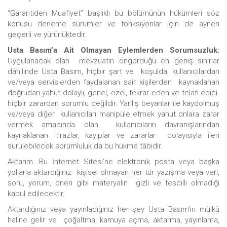
“Garantiden Muafiyet” başlıklı bu bölümünün hükümleri söz
konusu deneme sürümler ve fonksiyonlar için de aynen
geçerli ve yürürlüktedir.
Usta Basım’a Ait Olmayan Eylemlerden Sorumsuzluk:
Uygulanacak olan mevzuatın öngördüğü en geniş sınırlar
dâhilinde Usta Basım, hiçbir şart ve koşulda, kullanıcılardan
ve/veya servislerden faydalanan sair kişilerden kaynaklanan
doğrudan yahut dolaylı, genel, özel, tekrar eden ve telafi edici
hiçbir zarardan sorumlu değildir. Yanlış beyanlar ile kaydolmuş
ve/veya diğer kullanıcıları manipüle etmek yahut onlara zarar
vermek amacında olan kullanıcıların davranışlarından
kaynaklanan itirazlar, kayıplar ve zararlar dolayısıyla ileri
sürülebilecek sorumluluk da bu hükme tâbidir.
Aktarım: Bu İnternet Sitesi’ne elektronik posta veya başka
yollarla aktardığınız kişisel olmayan her tür yazışma veya veri,
soru, yorum, öneri gibi materyalin gizli ve tescilli olmadığı
kabul edilecektir.
Aktardığınız veya yayınladığınız her şey Usta Basım’ın mülkü
haline gelir ve çoğaltma, kamuya açma, aktarma, yayınlama,