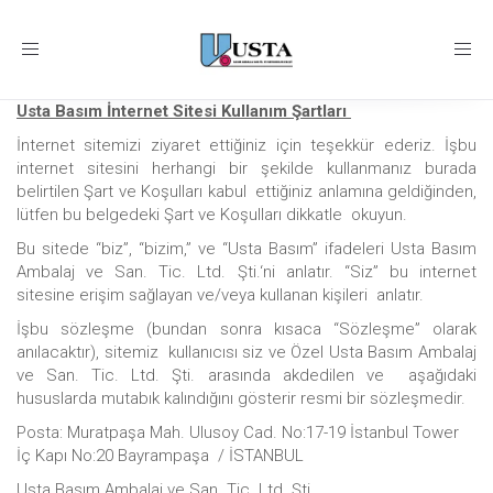
Toggle
navigation
Usta Basım İnternet Sitesi Kullanım Şartları
İnternet sitemizi ziyaret ettiğiniz için teşekkür ederiz. İşbu
internet sitesini herhangi bir şekilde kullanmanız burada
belirtilen Şart ve Koşulları kabul ettiğiniz anlamına geldiğinden,
lütfen bu belgedeki Şart ve Koşulları dikkatle okuyun.
Bu sitede “biz”, “bizim,” ve “Usta Basım” ifadeleri Usta Basım
Ambalaj ve San. Tic. Ltd. Şti.‘ni anlatır. “Siz” bu internet
sitesine erişim sağlayan ve/veya kullanan kişileri anlatır.
İşbu sözleşme (bundan sonra kısaca “Sözleşme” olarak
anılacaktır), sitemiz kullanıcısı siz ve Özel Usta Basım Ambalaj
ve San. Tic. Ltd. Şti. arasında akdedilen ve aşağıdaki
hususlarda mutabık kalındığını gösterir resmi bir sözleşmedir.
Posta: Muratpaşa Mah. Ulusoy Cad. No:17-19 İstanbul Tower
İç Kapı No:20 Bayrampaşa / İSTANBUL
Usta Basım Ambalaj ve San. Tic. Ltd. Şti.