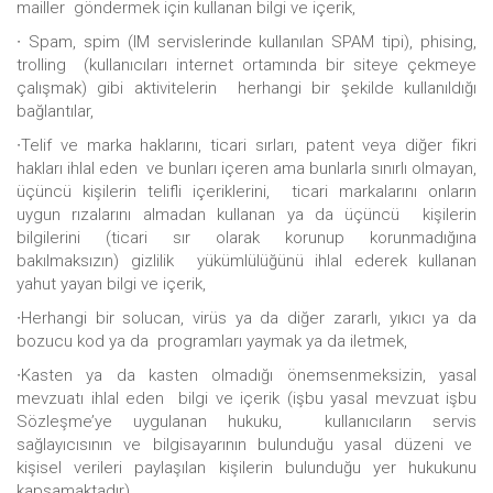
mailler göndermek için kullanan bilgi ve içerik,
∙ Spam, spim (IM servislerinde kullanılan SPAM tipi), phising,
trolling (kullanıcıları internet ortamında bir siteye çekmeye
çalışmak) gibi aktivitelerin herhangi bir şekilde kullanıldığı
bağlantılar,
∙Telif ve marka haklarını, ticari sırları, patent veya diğer fikri
hakları ihlal eden ve bunları içeren ama bunlarla sınırlı olmayan,
üçüncü kişilerin telifli içeriklerini, ticari markalarını onların
uygun rızalarını almadan kullanan ya da üçüncü kişilerin
bilgilerini (ticari sır olarak korunup korunmadığına
bakılmaksızın) gizlilik yükümlülüğünü ihlal ederek kullanan
yahut yayan bilgi ve içerik,
∙Herhangi bir solucan, virüs ya da diğer zararlı, yıkıcı ya da
bozucu kod ya da programları yaymak ya da iletmek,
∙Kasten ya da kasten olmadığı önemsenmeksizin, yasal
mevzuatı ihlal eden bilgi ve içerik (işbu yasal mevzuat işbu
Sözleşme’ye uygulanan hukuku, kullanıcıların servis
sağlayıcısının ve bilgisayarının bulunduğu yasal düzeni ve
kişisel verileri paylaşılan kişilerin bulunduğu yer hukukunu
kapsamaktadır),