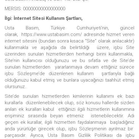
MERSIS: 00000000000000000
İlgi: İnternet Sitesi Kullanım Şartları,
Usta Basım, Türkiye Cumhuriyeti’nin, güncel
olarak, https://www.ustabasim.com/ adresinde hizmet veren
internet sitesini (bundan sonra kısaca “Site” olarak anılacaktır)
kullanmakla ve aşağıda da belirtildiği üzere, işbu Site
üzerinden sunulan hizmetlerden herhangi birini kullanmakla,
Site’nin kullanıcısı olduğunuzu ve bu sıfatla ve de Site’de
sunulan hizmetlerden yararlanmaya devam ettiğiniz sürece
işbu Sözleşme’de düzenlenen kullanım şartlarıyla bağlı
olduğunuzu kabul etmiş ve bunlara uyacağınızı taahhüt etmiş
olursunuz.
Site’de sunulan hizmetlerden kimilerinin kullanımı ek bazı
kurallarla düzenlenebilecek olup, söz konusu hallerde sizden
anılan ek kuralları kabul ettiğinizi ilgili hizmetlerin kullanımına
erişiminiz sırasında beyan etmeniz istenebilecektir. Adı
geçen ek kurallar, ilgili hizmetten faydalanmaya başladığınız
anda yürürlüğe girecek olup, işbu Sözleşmenin ayrılmaz bir
parçasıdır. Ayrıca, Usta Basım Gizlilik Politikası da işbu