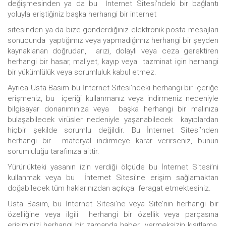
değişmesinden ya da bu İnternet Sitesi’ndeki bir bağlantı
yoluyla eriştiğiniz başka herhangi bir internet
sitesinden ya da bize gönderdiğiniz elektronik posta mesajları
sonucunda yaptığımız veya yapmadığımız herhangi bir şeyden
kaynaklanan doğrudan, arızi, dolaylı veya ceza gerektiren
herhangi bir hasar, maliyet, kayıp veya tazminat için herhangi
bir yükümlülük veya sorumluluk kabul etmez.
Ayrıca Usta Basım bu İnternet Sitesi’ndeki herhangi bir içeriğe
erişmeniz, bu içeriği kullanmanız veya indirmeniz nedeniyle
bilgisayar donanımınıza veya başka herhangi bir malınıza
bulaşabilecek virüsler nedeniyle yaşanabilecek kayıplardan
hiçbir şekilde sorumlu değildir. Bu İnternet Sitesi’nden
herhangi bir materyal indirmeye karar verirseniz, bunun
sorumluluğu tarafınıza aittir.
Yürürlükteki yasanın izin verdiği ölçüde bu İnternet Sitesi’ni
kullanmak veya bu İnternet Sitesi’ne erişim sağlamaktan
doğabilecek tüm haklarınızdan açıkça feragat etmektesiniz.
Usta Basım, bu İnternet Sitesi’ne veya Site’nin herhangi bir
özelliğine veya ilgili herhangi bir özellik veya parçasına
erişiminizi herhangi bir zamanda haber vermeksizin kısıtlama,