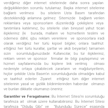
verdiğimiz diğer internet sitelerinde daha sonra yapılan
değişikliklerden sorumlu tutulamaz. Başka internet sitelerine
bağlantı verilmesi bu sitelerin Usta Basım tarafından
desteklendiği anlamına gelmez. Sitemizde bağlantı verilen
reklamlara veya sponsorların düzenlediği çekilişlere veya
tanıtımlara katılımınız, bu sitelerle olan bireysel yahut ticari
ilişkileriniz (ki burada, malların ve hizmetlerin teslimi ve
ödemesi dâhil, işbu reklam verenlere ve sponsorlara iradi
olarak verdiğiniz her türlü kişisel bilgiler, onlara taahhüt
ettiğiniz her türlü kurallar, şartlar ve akdi beyanlar) tamamen
sizin sorumluluğunuzdadır. Kullanıcılar, bu tür ilişkileriniz,
reklam veren ve sponsor firmalar ile bilgi paylaşımınız ve
hizmet sayfalarımızda bu kişilere link verilmiş olması
nedeniyle ortaya çıkabilecek zararların ve mağduriyetlerin,
hiçbir şekilde Usta Basım’ın sorumluluğunda olmadığını kabul
ve taahhüt ederler. Ziyaret ettiğiniz tüm diğer internet
sitelerinin yasal ve gizlilik bildirimlerinden haberdar olmanızı
ve bunları dikkatle okumanızı öneririz.
Garantiler ve Feragatname:
Bu İnternet Sitesi’ni sorumluluğu
tarafınıza ait olmak üzere kullanabilirsiniz. Bu İnternet Sitesi
tarafınıza “Olduğu Gibi” ve “Bulunduğu Sürece” esasında