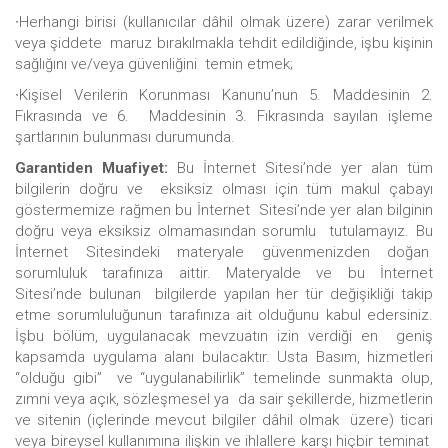
∙Herhangi birisi (kullanıcılar dâhil olmak üzere) zarar verilmek
veya şiddete maruz bırakılmakla tehdit edildiğinde, işbu kişinin
sağlığını ve/veya güvenliğini temin etmek;
∙Kişisel Verilerin Korunması Kanunu’nun 5. Maddesinin 2.
Fıkrasında ve 6. Maddesinin 3. Fıkrasında sayılan işleme
şartlarının bulunması durumunda.
Garantiden Muafiyet:
Bu İnternet Sitesi’nde yer alan tüm
bilgilerin doğru ve eksiksiz olması için tüm makul çabayı
göstermemize rağmen bu İnternet Sitesi’nde yer alan bilginin
doğru veya eksiksiz olmamasından sorumlu tutulamayız. Bu
İnternet Sitesindeki materyale güvenmenizden doğan
sorumluluk tarafınıza aittir. Materyalde ve bu İnternet
Sitesi’nde bulunan bilgilerde yapılan her tür değişikliği takip
etme sorumluluğunun tarafınıza ait olduğunu kabul edersiniz.
İşbu bölüm, uygulanacak mevzuatın izin verdiği en geniş
kapsamda uygulama alanı bulacaktır. Usta Basım, hizmetleri
“olduğu gibi” ve “uygulanabilirlik” temelinde sunmakta olup,
zımni veya açık, sözleşmesel ya da sair şekillerde, hizmetlerin
ve sitenin (içlerinde mevcut bilgiler dâhil olmak üzere) ticari
veya bireysel kullanımına ilişkin ve ihlallere karşı hiçbir teminat