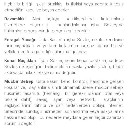
hiçbir iş birliği ilişkisi, ortaklık, iş ilişkisi veya acentelik tesis
etmediğini kabul ve beyan ederler.
Devamlılık:
Aksi açıkça belirtilmedikçe, kullanıcıların
hizmetlere erişiminin sonlandırılması işbu Sözleşme
hükümleri çerçevesinde gerçekleştirilecektir.
Feragat Yasağı:
Usta Basım’ın işbu Sözleşme ile kendisine
tanınmış hakları ve yetkileri kullanmaması, söz konusu hak ve
yetkilerden feragat ettiği anlamına gelmez.
Kenar Başlıkları:
İşbu Sözleşmenin kenar başlıkları, sadece
Sözleşme içeriğini belirtmek amacıyla yazılmış olup, hiçbir
akdi ya da hukuki etkiye sahip değildir.
Mücbir Sebep:
Usta Basım, kendi kontrolü haricinde gelişen
koşullar ve, sayılanlarla sınırlı olmamak üzere, mücbir sebep,
hükümet tasarrufu (herhangi bir gerekli lisansın iptali veya
tekzibi dâhil), savaş, isyan veya network araçlarının,
sağlayıcılarının tahribi ve sair nedenlerden dolayı, İnternet
Sitesi’nde sunduğu hizmetleri sonlandırma veya askıya alma
hakkını haiz olup, bu nedenle meydana gelen hiçbir zarardan
sorumlu değildir.