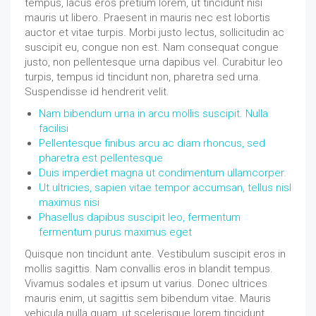
tempus, lacus eros pretium lorem, ut tincidunt nisi
mauris ut libero. Praesent in mauris nec est lobortis
auctor et vitae turpis. Morbi justo lectus, sollicitudin ac
suscipit eu, congue non est. Nam consequat congue
justo, non pellentesque urna dapibus vel. Curabitur leo
turpis, tempus id tincidunt non, pharetra sed urna.
Suspendisse id hendrerit velit.
Nam bibendum urna in arcu mollis suscipit. Nulla
facilisi
Pellentesque finibus arcu ac diam rhoncus, sed
pharetra est pellentesque
Duis imperdiet magna ut condimentum ullamcorper.
Ut ultricies, sapien vitae tempor accumsan, tellus nisl
maximus nisi
Phasellus dapibus suscipit leo, fermentum
fermentum purus maximus eget
Quisque non tincidunt ante. Vestibulum suscipit eros in
mollis sagittis. Nam convallis eros in blandit tempus.
Vivamus sodales et ipsum ut varius. Donec ultrices
mauris enim, ut sagittis sem bibendum vitae. Mauris
vehicula nulla quam, ut scelerisque lorem tincidunt