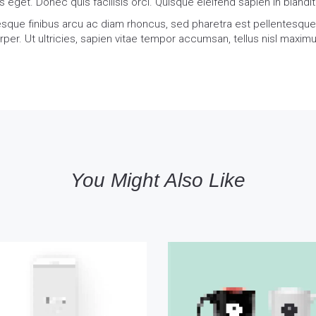
 eget. Donec quis facilisis orci. Quisque eleifend sapien in blandi
esque finibus arcu ac diam rhoncus, sed pharetra est pellentesq
per. Ut ultricies, sapien vitae tempor accumsan, tellus nisl maximu
You Might Also Like