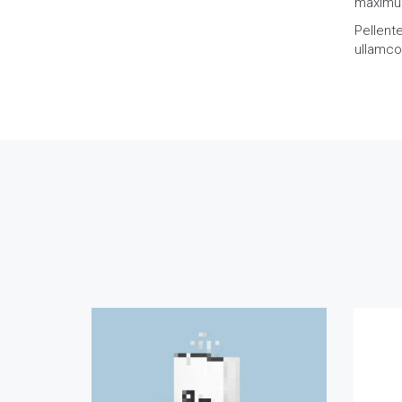
maximus
Pellent
ullamcor