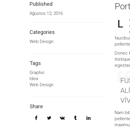
Published
Port
Ağustos 12, 2016
L
Categories
faucibus
Web Design
pellent
Donec fr
tristiqu
Tags
egestas
Graphic
Idea
FU
Web Design
AL
VI
Share
Nam bibe
pellent
maximus