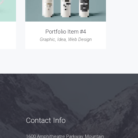
Portfolio Item #4
Graphic
,
Idea
,
Web Design
Contact Info
1600 Amphitheatre Parkway, Mountain