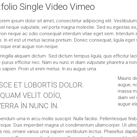
folio Single Video Vimeo
orem ipsum dolor sit amet, consectetur adipiscing elit. Vestibulum 
vel neque vulputate, vel porta magna molestie. Sed eu egestas ex, 
non neque ac odio consequat interdum vitae eget sem. Interdum e
. In et est ut metus lacinia pretium. Donec consequat, ligula eget s
esque erat augue non neque.
ingilla aliquam dictum. Sed dictum tempus ligula, quis efficitur lacu
e purus efficitur nec. Nam eu nunc in diam vulputate pharetra a non 
 sapien. Proin ut enim metus. In eu augue urna.
Mauris dic
SCE ET LOBORTIS DOLOR.
augue, n
massa ma
IQUAM VELIT ODIO,
diam vel
augue el
VERRA IN NUNC IN.
ndum urna in arcu mollis suscipit. Nulla facilisi. Pellentesque fin
esque. Duis imperdiet magna ut condimentum ullamcorper. Ut ultrici
 nisi, ornare varius urna sapien vestibulum lectus. Phasellus dap