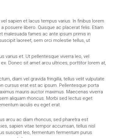
vel sapien et lacus tempus varius. In finibus lorem
a posuere libero. Quisque ac placerat felis. Etiam
t malesuada fames ac ante ipsum primis in
uscipit laoreet, sem orci molestie tellus, ut
s varius et. Ut pellentesque viverra leo, vel
ex. Donec sit amet arcu ultrices, porttitor lorem at,
tum, diam vel gravida fringilla, tellus velit vulputate
on cursus erat est ac ipsum. Pellentesque porta
ximus mauris auctor maximus. Maecenas viverra
 sem aliquam rhoncus. Morbi sed lectus eget
ementum iaculis eu eget erat.
ibus arcu ac diam rhoncus, sed pharetra est
es, sapien vitae tempor accumsan, tellus nisl
ibus suscipit leo, fermentum fermentum purus