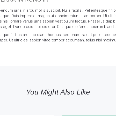
ndum urna in arcu mollis suscipit. Nulla facilisi. Pellentesque fin
esque. Duis imperdiet magna ut condimentum ullamcorper. Ut ultrici
 nisi, ornare varius urna sapien vestibulum lectus. Phasellus dap
 eget. Donec quis facilisis orci. Quisque eleifend sapien in blandi
esque finibus arcu ac diam rhoncus, sed pharetra est pellentesq
per. Ut ultricies, sapien vitae tempor accumsan, tellus nisl maximu
You Might Also Like