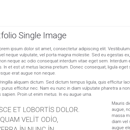
ANA SAYFA
folio Single Image
orem ipsum dolor sit amet, consectetur adipiscing elit. Vestibulum 
vel neque vulputate, vel porta magna molestie. Sed eu egestas ex, 
non neque ac odio consequat interdum vitae eget sem. Interdum e
. In et est ut metus lacinia pretium. Donec consequat, ligula eget s
esque erat augue non neque.
ingilla aliquam dictum. Sed dictum tempus ligula, quis efficitur lacu
e purus efficitur nec. Nam eu nunc in diam vulputate pharetra a non 
 sapien. Proin ut enim metus. In eu augue urna.
Mauris dic
SCE ET LOBORTIS DOLOR.
augue, n
massa ma
IQUAM VELIT ODIO,
diam vel
augue el
VERRA IN NUNC IN.