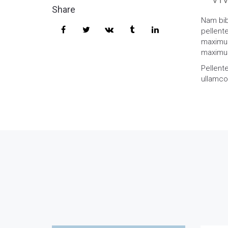
Share
Nam bibe
pellent
maximus
maximus
Pellent
ullamcor