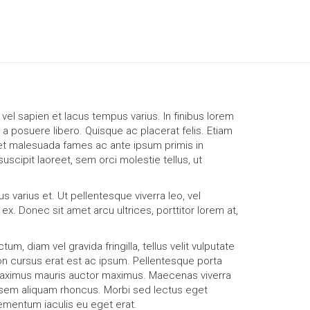
HAKKIMIZDA
KVKK
İLETIŞIM
vel sapien et lacus tempus varius. In finibus lorem
a posuere libero. Quisque ac placerat felis. Etiam
t malesuada fames ac ante ipsum primis in
uscipit laoreet, sem orci molestie tellus, ut
s varius et. Ut pellentesque viverra leo, vel
ex. Donec sit amet arcu ultrices, porttitor lorem at,
tum, diam vel gravida fringilla, tellus velit vulputate
on cursus erat est ac ipsum. Pellentesque porta
ximus mauris auctor maximus. Maecenas viverra
 sem aliquam rhoncus. Morbi sed lectus eget
ementum iaculis eu eget erat.