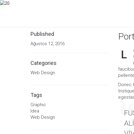
Published
Port
Ağustos 12, 2016
L
Categories
faucibus
Web Design
pellent
Donec fr
tristiqu
Tags
egestas
Graphic
Idea
FU
Web Design
AL
VI