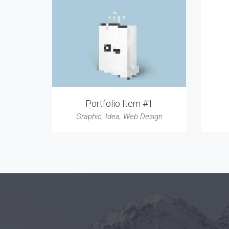
Portfolio Item #1
Graphic
,
Idea
,
Web Design