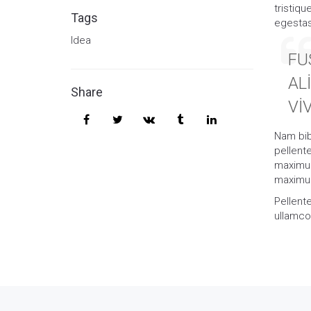
tristiqu
Tags
egestas
Idea
FU
AL
Share
VI
Nam bibe
pellent
maximus
maximus
Pellent
ullamcor