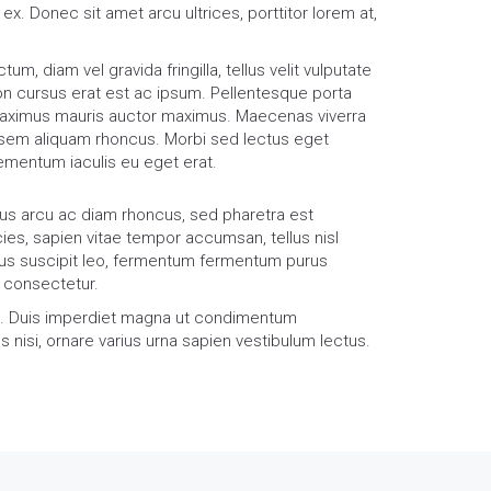
ex. Donec sit amet arcu ultrices, porttitor lorem at,
tum, diam vel gravida fringilla, tellus velit vulputate
on cursus erat est ac ipsum. Pellentesque porta
ximus mauris auctor maximus. Maecenas viverra
 sem aliquam rhoncus. Morbi sed lectus eget
ementum iaculis eu eget erat.
ibus arcu ac diam rhoncus, sed pharetra est
es, sapien vitae tempor accumsan, tellus nisl
ibus suscipit leo, fermentum fermentum purus
t consectetur.
ue. Duis imperdiet magna ut condimentum
s nisi, ornare varius urna sapien vestibulum lectus.