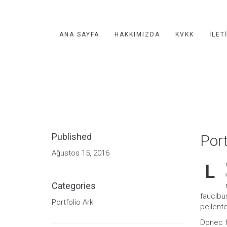
ANA SAYFA
HAKKIMIZDA
KVKK
İLET
Published
Port
Ağustos 15, 2016
L
Categories
faucibus
Portfolio Ark
pellent
Donec fr