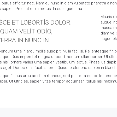
e purus efficitur nec. Nam eu nunc in diam vulputate pharetra a non 
 sapien. Proin ut enim metus. In eu augue urna.
Mauris dic
SCE ET LOBORTIS DOLOR.
augue, n
massa ma
IQUAM VELIT ODIO,
diam vel
augue el
VERRA IN NUNC IN.
ndum urna in arcu mollis suscipit. Nulla facilisi. Pellentesque fin
esque. Duis imperdiet magna ut condimentum ullamcorper. Ut ultrici
 nisi, ornare varius urna sapien vestibulum lectus. Phasellus dap
 eget. Donec quis facilisis orci. Quisque eleifend sapien in blandi
esque finibus arcu ac diam rhoncus, sed pharetra est pellentesq
per. Ut ultricies, sapien vitae tempor accumsan, tellus nisl maximu