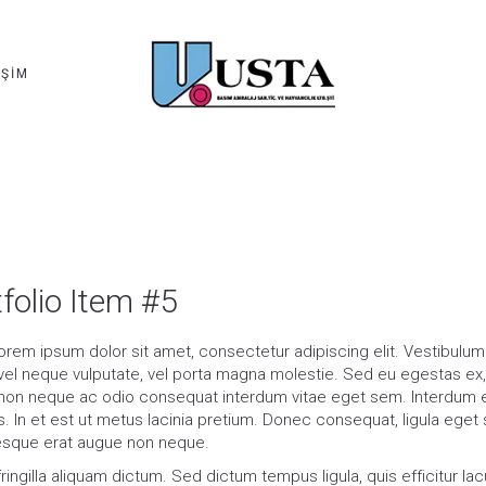
IŞIM
folio Item #5
orem ipsum dolor sit amet, consectetur adipiscing elit. Vestibulum 
vel neque vulputate, vel porta magna molestie. Sed eu egestas ex, 
non neque ac odio consequat interdum vitae eget sem. Interdum e
. In et est ut metus lacinia pretium. Donec consequat, ligula eget s
esque erat augue non neque.
ingilla aliquam dictum. Sed dictum tempus ligula, quis efficitur lacu