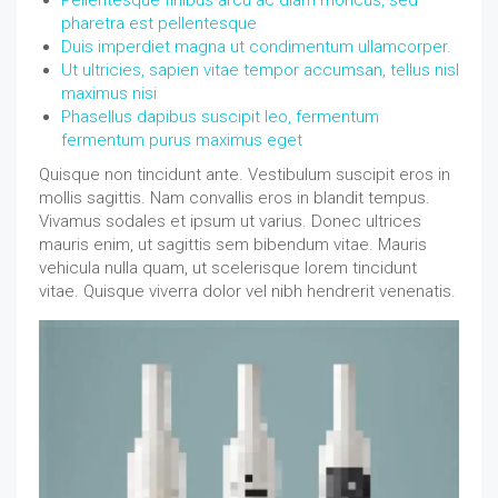
pharetra est pellentesque
Duis imperdiet magna ut condimentum ullamcorper.
Ut ultricies, sapien vitae tempor accumsan, tellus nisl
maximus nisi
Phasellus dapibus suscipit leo, fermentum
fermentum purus maximus eget
Quisque non tincidunt ante. Vestibulum suscipit eros in
mollis sagittis. Nam convallis eros in blandit tempus.
Vivamus sodales et ipsum ut varius. Donec ultrices
mauris enim, ut sagittis sem bibendum vitae. Mauris
vehicula nulla quam, ut scelerisque lorem tincidunt
vitae. Quisque viverra dolor vel nibh hendrerit venenatis.