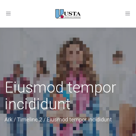
Toggle
navigation
Eiusmod tempor
incididunt
Ark
/
Timeline 2
/
Eiusmod tempor incididunt