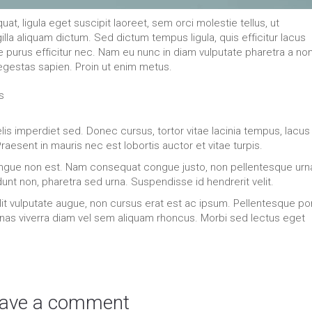
at, ligula eget suscipit laoreet, sem orci molestie tellus, ut
la aliquam dictum. Sed dictum tempus ligula, quis efficitur lacus
que purus efficitur nec. Nam eu nunc in diam vulputate pharetra a non
, egestas sapien. Proin ut enim metus.
s
is imperdiet sed. Donec cursus, tortor vitae lacinia tempus, lacus
Praesent in mauris nec est lobortis auctor et vitae turpis.
, congue non est. Nam consequat congue justo, non pellentesque urn
idunt non, pharetra sed urna. Suspendisse id hendrerit velit.
 velit vulputate augue, non cursus erat est ac ipsum. Pellentesque po
s viverra diam vel sem aliquam rhoncus. Morbi sed lectus eget
ave a comment