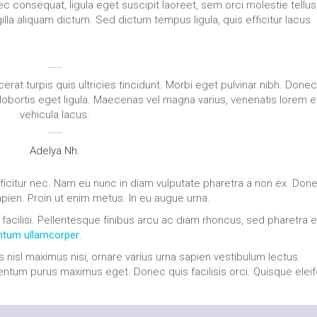
ec consequat, ligula eget suscipit laoreet, sem orci molestie tellus,
la aliquam dictum. Sed dictum tempus ligula, quis efficitur lacus
rat turpis quis ultricies tincidunt. Morbi eget pulvinar nibh. Done
obortis eget ligula. Maecenas vel magna varius, venenatis lorem e
vehicula lacus.
Adelya Nh.
efficitur nec. Nam eu nunc in diam vulputate pharetra a non ex. Done
apien. Proin ut enim metus. In eu augue urna.
 facilisi. Pellentesque finibus arcu ac diam rhoncus, sed pharetra e
tum ullamcorper
.
s nisl maximus nisi, ornare varius urna sapien vestibulum lectus.
entum purus maximus eget. Donec quis facilisis orci. Quisque elei