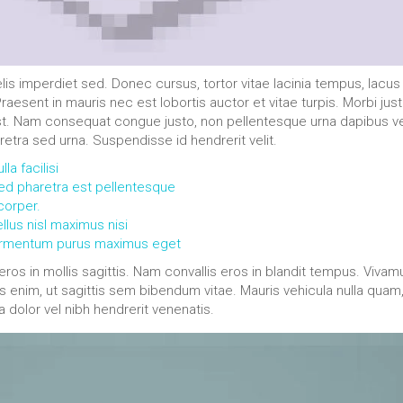
is imperdiet sed. Donec cursus, tortor vitae lacinia tempus, lacus
 Praesent in mauris nec est lobortis auctor et vitae turpis. Morbi jus
 est. Nam consequat congue justo, non pellentesque urna dapibus ve
aretra sed urna. Suspendisse id hendrerit velit.
a facilisi
sed pharetra est pellentesque
corper.
llus nisl maximus nisi
fermentum purus maximus eget
eros in mollis sagittis. Nam convallis eros in blandit tempus. Vivam
s enim, ut sagittis sem bibendum vitae. Mauris vehicula nulla quam,
a dolor vel nibh hendrerit venenatis.