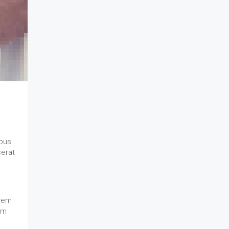
ibus
cerat
i
orem
am