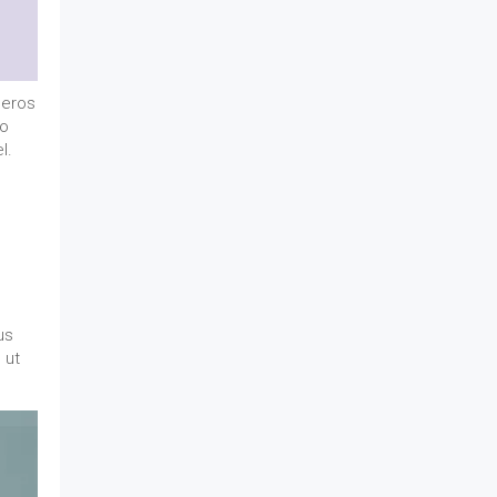
 eros
to
l.
us
 ut