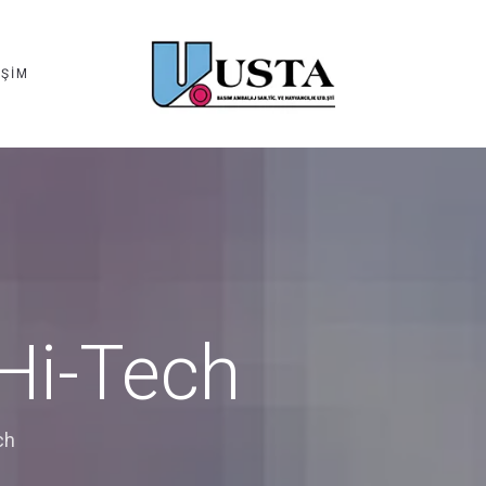
IŞIM
 Hi-Tech
ch