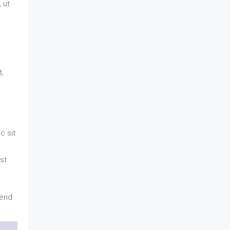
 ut
c
t,
c sit
st
fend