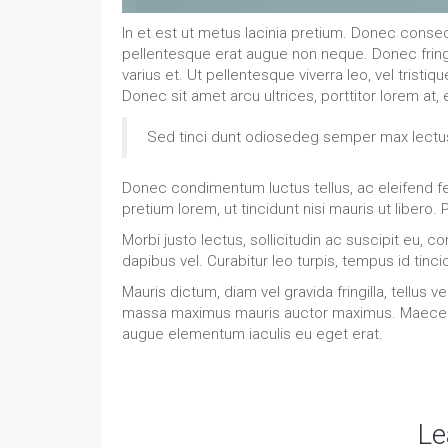
In et est ut metus lacinia pretium. Donec consequ
pellentesque erat augue non neque. Donec fringil
varius et. Ut pellentesque viverra leo, vel tristi
Donec sit amet arcu ultrices, porttitor lorem at
Sed tinci dunt odiosedeg semper max lectu
Donec condimentum luctus tellus, ac eleifend fel
pretium lorem, ut tincidunt nisi mauris ut libero. 
Morbi justo lectus, sollicitudin ac suscipit eu
dapibus vel. Curabitur leo turpis, tempus id tinc
Mauris dictum, diam vel gravida fringilla, tellus
massa maximus mauris auctor maximus. Maecena
augue elementum iaculis eu eget erat.
Le