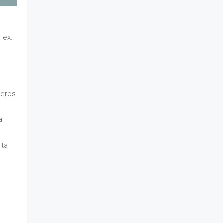
 ex.
 eros
a
rta