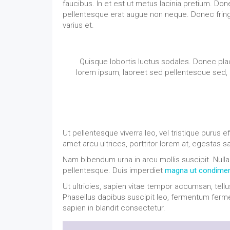
faucibus. In et est ut metus lacinia pretium. Don
pellentesque erat augue non neque. Donec fringil
varius et.
Quisque lobortis luctus sodales. Donec place
lorem ipsum, laoreet sed pellentesque sed, l
Ut pellentesque viverra leo, vel tristique purus 
amet arcu ultrices, porttitor lorem at, egestas s
Nam bibendum urna in arcu mollis suscipit. Nulla
pellentesque. Duis imperdiet
magna ut condimen
Ut ultricies, sapien vitae tempor accumsan, tellu
Phasellus dapibus suscipit leo, fermentum ferm
sapien in blandit consectetur.