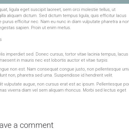
at, ligula eget suscipit laoreet, sem orci molestie tellus, ut
la aliquam dictum. Sed dictum tempus ligula, quis efficitur lacus
que purus efficitur nec. Nam eu nunc in diam vulputate pharetra a non
, egestas sapien. Proin ut enim metus.
s
is imperdiet sed. Donec cursus, tortor vitae lacinia tempus, lacus
Praesent in mauris nec est lobortis auctor et vitae turpis.
, congue non est. Nam consequat congue justo, non pellentesque urn
idunt non, pharetra sed urna. Suspendisse id hendrerit velit.
 velit vulputate augue, non cursus erat est ac ipsum. Pellentesque po
s viverra diam vel sem aliquam rhoncus. Morbi sed lectus eget
ave a comment