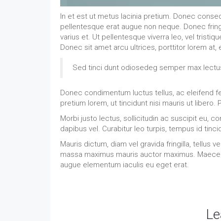
In et est ut metus lacinia pretium. Donec consequ
pellentesque erat augue non neque. Donec fringil
varius et. Ut pellentesque viverra leo, vel tristi
Donec sit amet arcu ultrices, porttitor lorem at
Sed tinci dunt odiosedeg semper max lectu
Donec condimentum luctus tellus, ac eleifend fel
pretium lorem, ut tincidunt nisi mauris ut libero. 
Morbi justo lectus, sollicitudin ac suscipit eu
dapibus vel. Curabitur leo turpis, tempus id tinc
Mauris dictum, diam vel gravida fringilla, tellus
massa maximus mauris auctor maximus. Maecena
augue elementum iaculis eu eget erat.
Le