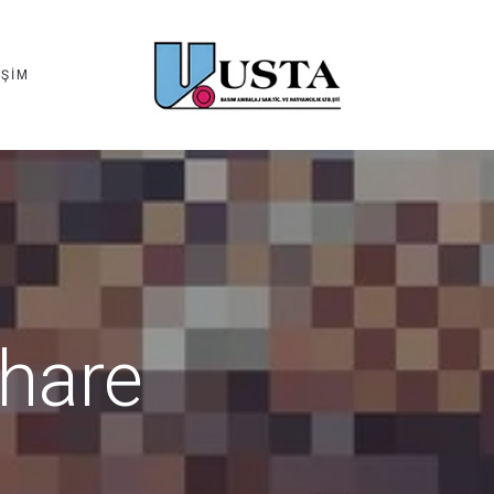
IŞIM
Share