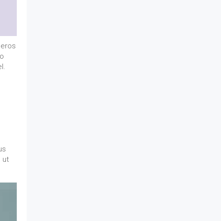
 eros
to
l.
us
 ut