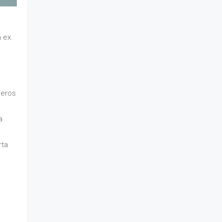
 ex.
 eros
a
rta