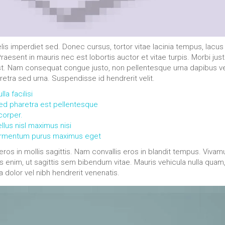
is imperdiet sed. Donec cursus, tortor vitae lacinia tempus, lacus
 Praesent in mauris nec est lobortis auctor et vitae turpis. Morbi jus
 est. Nam consequat congue justo, non pellentesque urna dapibus ve
aretra sed urna. Suspendisse id hendrerit velit.
a facilisi
sed pharetra est pellentesque
corper.
llus nisl maximus nisi
fermentum purus maximus eget
eros in mollis sagittis. Nam convallis eros in blandit tempus. Vivam
s enim, ut sagittis sem bibendum vitae. Mauris vehicula nulla quam,
a dolor vel nibh hendrerit venenatis.