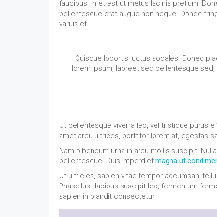
faucibus. In et est ut metus lacinia pretium. Don
pellentesque erat augue non neque. Donec fringil
varius et.
Quisque lobortis luctus sodales. Donec place
lorem ipsum, laoreet sed pellentesque sed, l
Ut pellentesque viverra leo, vel tristique purus 
amet arcu ultrices, porttitor lorem at, egestas s
Nam bibendum urna in arcu mollis suscipit. Nulla
pellentesque. Duis imperdiet
magna ut condimen
Ut ultricies, sapien vitae tempor accumsan, tellu
Phasellus dapibus suscipit leo, fermentum ferm
sapien in blandit consectetur.