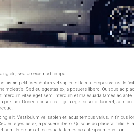
cing elit, sed do eiusmod tempor.
ipiscing elit. Vestibulum vel sapien et lacus tempus varius. In fin
gna molestie. Sed eu egestas ex, a posuere libero. Quisque ac pla
at interdum vitae eget sem. Interdum et malesuada fames ac ante
nia pretium. Donec consequat, ligula eget suscipit laoreet, sem orc
 neque.
ng elit. Vestibulum vel sapien et lacus tempus varius. In finibus l
ed eu egestas ex, a posuere libero. Quisque ac placerat felis. Eti
t sem. Interdum et malesuada fames ac ante ipsum primis in