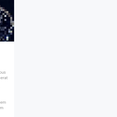
ibus
cerat
i
orem
am