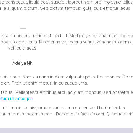
ec consequat, ligula eget suscipit laoreet, sem orci molestie tellus,
la aliquam dictum. Sed dictum tempus ligula, quis efficitur lacus
rat turpis quis ultricies tincidunt. Morbi eget pulvinar nibh. Done
obortis eget ligula. Maecenas vel magna varius, venenatis lorem e
vehicula lacus.
Adelya Nh.
efficitur nec. Nam eu nunc in diam vulputate pharetra a non ex. Done
apien. Proin ut enim metus. In eu augue urna.
 facilisi. Pellentesque finibus arcu ac diam rhoncus, sed pharetra e
tum ullamcorper
.
s nisl maximus nisi, ornare varius urna sapien vestibulum lectus.
entum purus maximus eget. Donec quis facilisis orci. Quisque elei