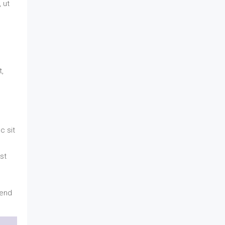
 ut
c
t,
c sit
st
fend