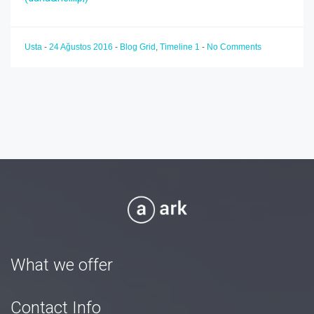
Usta
-
24 Ağustos 2016
-
Blog Grid
,
Timeline 1
-
No Comments
What we offer
Contact Info